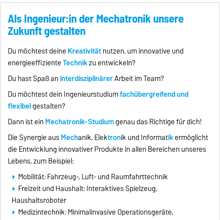
Als Ingenieur:in der Mechatronik unsere
Zukunft gestalten
Du möchtest deine
Kreativität
nutzen, um innovative und
energieeffiziente
Technik
zu entwickeln?
Du hast Spaß an
interdisziplinärer
Arbeit im Team?
Du möchtest dein Ingenieurstudium
fachübergreifend und
flexibel
gestalten?
Dann ist ein
Mechatronik-Studium
genau das Richtige für dich!
Die Synergie aus
Mech
anik, Elek
tron
ik und Informat
ik
ermöglicht
die Entwicklung innovativer Produkte in allen Bereichen unseres
Lebens, zum Beispiel:
Mobilität: Fahrzeug-, Luft- und Raumfahrttechnik
Freizeit und Haushalt: Interaktives Spielzeug,
Haushaltsroboter
Medizintechnik: Minimalinvasive Operationsgeräte,