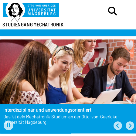
STUDIENGANG
MECHATRONIK
Interdisziplinär und
anwendungsorientiert
Das ist dein Mechatronik-Studium an der Otto-von-Guericke-
Universität Magdeburg.